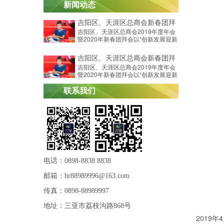
新闻动态
吉阳区、天涯区总商会新春团拜
吉阳区、天涯区总商会2019年度年会
会
暨2020年新春团拜会以“创新发展迎新
意，不忘初心共远航为主题”在三亚市
鸿洲国际游艇酒店宴会厅隆重举行。
吉阳区、天涯区总商会新春团拜
吉阳区、天涯区总商会2019年度年会
会
暨2020年新春团拜会以“创新发展迎新
意，不忘初心共远航为主题”在三亚市
鸿洲国际游艇酒店宴会厅隆重举行。
联系我们
电话：
0898-8838 8838
邮箱：
hr88989996@163.com
传真：
0898-88989997
地址：
三亚市荔枝沟路868号
2019