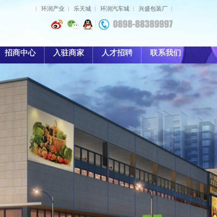
环润产业
乐天城
环润汽车城
兴盛包装厂
招商中心
入驻商家
人才招聘
联系我们
租赁条例
人才理念
入驻流程
虚位以待
租赁条例
培训发展
入驻流程
薪酬福利
商户登记
资料下载
项目优势
招商业态