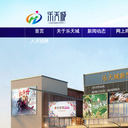
首页
关于乐天城
新闻动态
网上
人才招聘
项目概况
项目动态
项目概况
品牌中心
新型农贸市场
董事长致辞
新闻资讯
便民超市
管理团队
项目动态
商业步行街
员工风采
民俗风情街
投资公司
员工风采