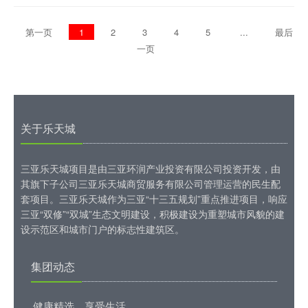
第一页
1
2
3
4
5
...
最后
一页
关于乐天城
三亚乐天城项目是由三亚环润产业投资有限公司投资开发，由
其旗下子公司三亚乐天城商贸服务有限公司管理运营的民生配
套项目。三亚乐天城作为三亚“十三五规划”重点推进项目，响应
三亚“双修”“双城”生态文明建设，积极建设为重塑城市风貌的建
设示范区和城市门户的标志性建筑区。
集团动态
健康精选，享受生活