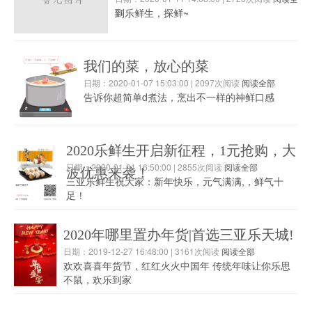
到乐鲜生，探鲜~
部
我们的菜，放心的菜
日期：2020-01-07 15:03:00 | 2097次阅读
阅读全部
告诉你超简单d煮法，烹出不一样的神鲜口感
2020乐鲜生开启新征程，1元抢购，大
日期：2020-01-01 16:50:00 | 2855次阅读
阅读全部
波优惠来袭！
三亚乐鲜生祝大家：新年快乐，元气满满,，鲜气十
足！
2020年哪里置办年货|首选三亚乐天城!
日期：2019-12-27 16:48:00 | 3161次阅读
阅读全部
欢欢喜喜年货节，红红火火中国年 传统年味让你乐思
不鼠，欢乐到家