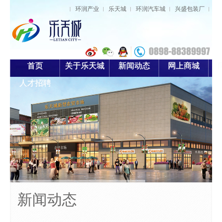
环润产业
乐天城
环润汽车城
兴盛包装厂
首页
关于乐天城
新闻动态
网上商城
人才招聘
项目概况
项目动态
项目概况
品牌中心
新型农贸市场
董事长致辞
新闻资讯
便民超市
管理团队
项目动态
商业步行街
员工风采
民俗风情街
投资公司
员工风采
新闻动态