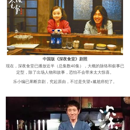
中国版《深夜食堂》剧照
现在，深夜食堂已播放近半（总集数40集），大概的脉络和叙事已
定型，除了出场人物和故事，恐怕不会带来太大惊喜。
乐小编已果断弃剧，究起原由，不过是失望+尴尬癌犯了。