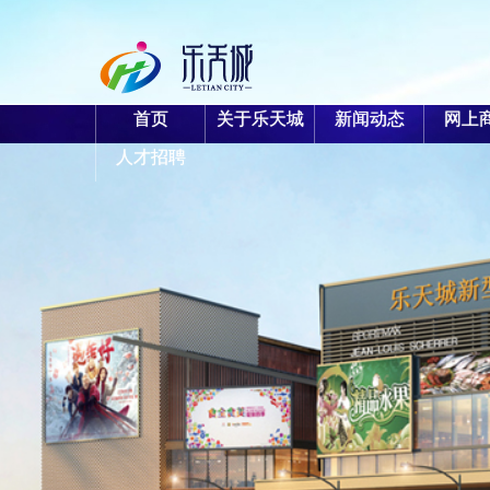
首页
关于乐天城
新闻动态
网上
人才招聘
项目概况
项目动态
项目概况
品牌中心
新型农贸市场
董事长致辞
新闻资讯
便民超市
管理团队
项目动态
商业步行街
员工风采
民俗风情街
投资公司
员工风采