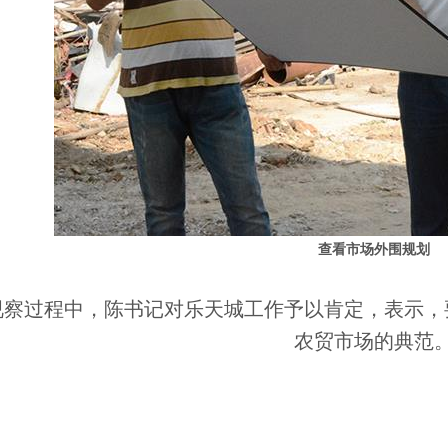
查看市场外围规划
过程中，陈书记对乐天城工作予以肯定，表示，要
农贸市场的典范