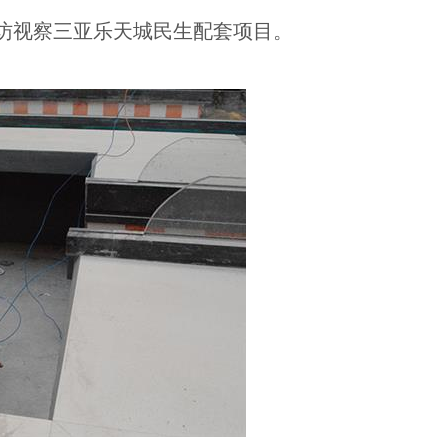
访视察三亚乐天城民生配套项目。