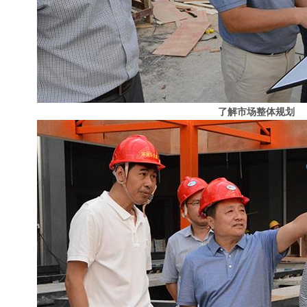
了解市场整体规划