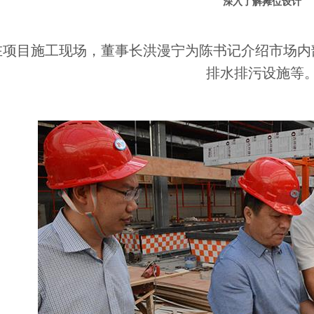
深入了解摊位设计
目施工现场，董事长洪漫宁为陈书记介绍市场内部
排水排污设施等