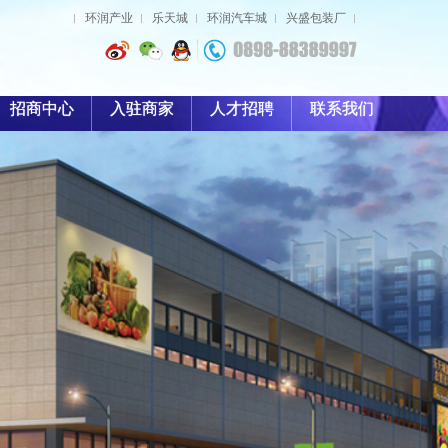
环润产业
乐天城
环润汽车城
兴盛包装厂
招商中心
入驻商家
人才招聘
联系我们
租赁条例
人才理念
入驻流程
虚位以待
租赁条例
培训发展
入驻流程
薪酬福利
商户登记
资料下载
项目优势
招商业态