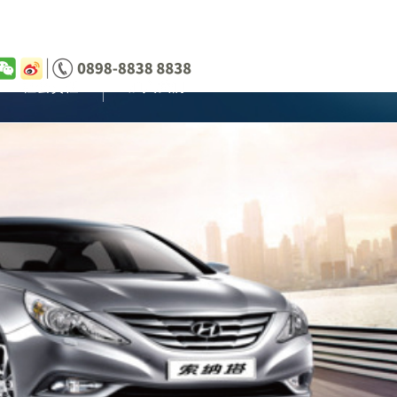
社会责任
加入我们
慈善助学
人才策略
公益赞助
人才招聘