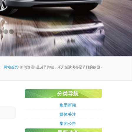
置：
网站首页
>新闻资讯>圣诞节到啦，乐天城满满都是节日的氛围~
分类导航
集团新闻
媒体关注
集团公告