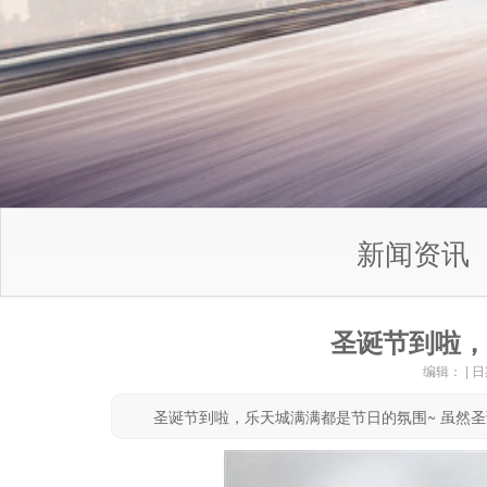
新闻资讯
圣诞节到啦，
编辑：
| 
圣诞节到啦，乐天城满满都是节日的氛围~ 虽然圣