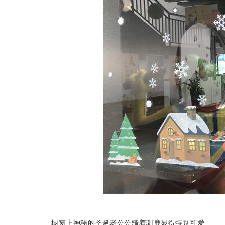
橱窗上神秘的圣诞老公公骑着驯鹿显得特别可爱