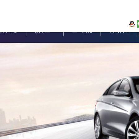
新闻中心
旗下企业
企业文化
新闻资讯
节日活动
兴盛包装
企业愿景
集团新闻
乐天城
企业精神
媒体关注
环润汽车城
企业使命
集团公告
精英理念
核心价值