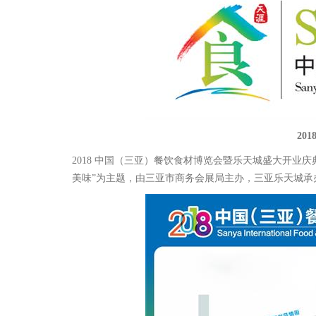
20
2018 中国（三亚）餐饮食材博览会暨乐天城盛大开业庆
美味”为主题，由三亚市商务会展局主办，三亚乐天城