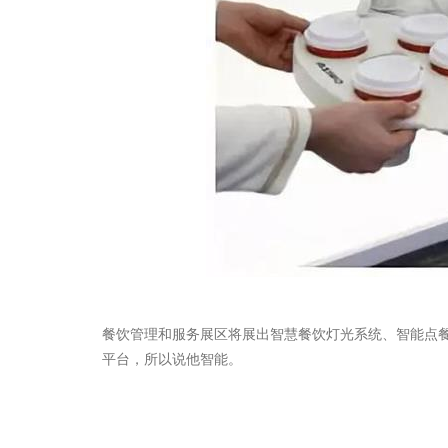
餐饮管理和服务展区将展出智慧餐饮灯光系统、智能点
平台，所以说他智能。