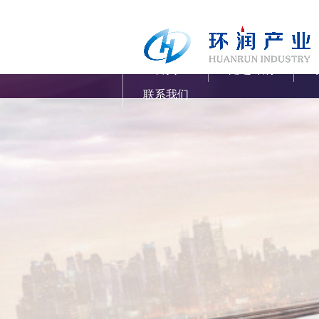
首页
走进环润
集团概况
联系我们
董事长介绍
发展历程
企业荣誉