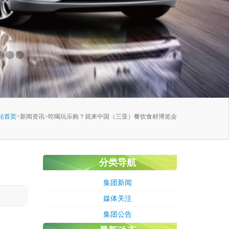
站首页
>新闻资讯>吃喝玩乐购？就来中国（三亚）餐饮食材博览会
分类导航
集团新闻
媒体关注
集团公告