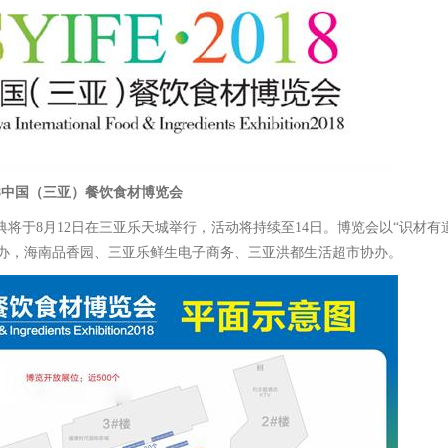
18中国（三亚）餐饮食材博览会
典将于8月12日在三亚乐天城举行，活动将持续至14日。博览会以“识材有
承办，海南品香园、三亚乐鲜生电子商务、三亚洪都生活超市协办。